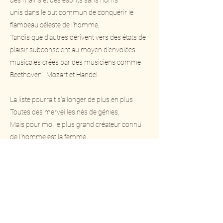
des mains et des esprits sans noms
unis dans le but commun de conquérir le
flambeau céleste de l'homme,
Tandis que d'autres dérivent vers des états de
plaisir subconscient au moyen d'envolées
musicales créés par des musiciens comme
Beethoven , Mozart et Handel.
La liste pourrait s'allonger de plus en plus
Toutes des merveilles nés de génies,
Mais pour moi le plus grand créateur connu
de l'homme est la femme.
Previous
Next
Refel Rushing Poetry