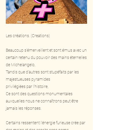
Les créations. (Creations)
Beaucoup s'émerveillent et sont émus avec un
certain retenu du pouvoir des mains éternelles
de Michelangelo,
Tandis que d'autres sont stupéfaits par les
majestueuses pyramides
privilégiées par l'histoire,
Ce sont des questions monumentales
auxquelles nous ne connaîtrons peut être
jamais les réponses.
Certains ressentent l'énergie furieuse crée par