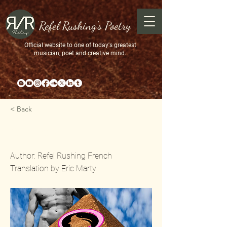
Refel Rushing's Poetry
Official website to one of today's greatest
musician, poet and creative mind.
< Back
Creations
Author: Refel Rushing French
Translation by Eric Marty