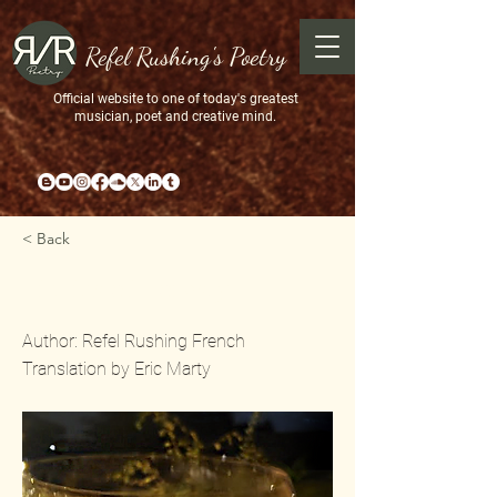
Refel Rushing's Poetry
Official website to one of today's greatest
musician, poet and creative mind.
< Back
Liquids of Honesty
Author: Refel Rushing French
Translation by Eric Marty