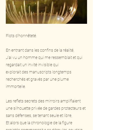
Flots d'honnêteté.
En entrant dans les confins de la réalité,
J'ai vu un homme qui me ressemblait et qui
regardait un invité invisible qui
explorait des manuscripts longtemps
recherchés et gravés par une plume
immortelle.
Les reflets secrets des mirroirs amplifiaient
une silhouette privée de gardes protecteurs et
sans défenses, se tenant seule et libre,
Et alors que la chronologie de la figure