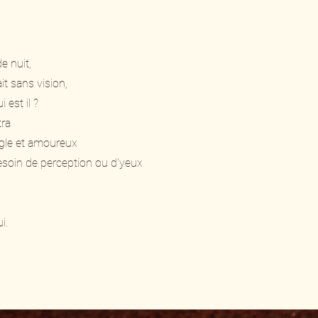
e nuit,
t sans vision,
 est il ?
tra
le et amoureux
besoin de perception ou d'yeux
i.