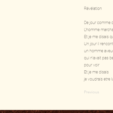
Révélation
De jour comme d
L'homme marchai
Et je me disais qui
Un jour il rencon
un homme aveug
qui n'avait pas 
pour voir
Et je me disais
je voudrais etre lu
Previous