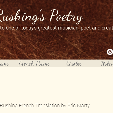
Rushing's Poetry
 to one of today's greatest musician, poet and crea
oems
French Poems
Quotes
Note
 Rushing French Translation by Eric Marty