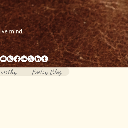
tive mind.
worthy
Poetry Blog